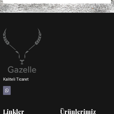
taşımacılık sırasında ideal
standartlara uygun kalite
sıcaklık koşullarında
belgelerine sahiptir.
korunur. Hızlı ve Güvenilir
Teslimat: Ortadoğu, Türk
Cumhuriyetleri ve
Avrupa’ya zamanında
teslimat sağlıyoruz.
Rekabetçi Fiyatlandırma:
Büyük ölçekli alımlar için
avantajlı fiyat politikası
sunuyoruz. Uluslararası
Kalite Sertifikaları: Starking
elmalarımız, global kalite
standartlarına uygundur.
Kaliteli Ticaret
Linkler
Ürünlerimiz