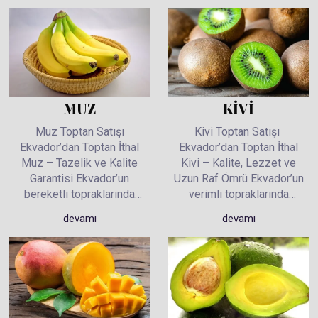
KİVİ
MUZ
Kivi Toptan Satışı
Muz Toptan Satışı
Ekvador’dan Toptan İthal
Ekvador’dan Toptan İthal
Kivi – Kalite, Lezzet ve
Muz – Tazelik ve Kalite
Uzun Raf Ömrü Ekvador’un
Garantisi Ekvador’un
verimli topraklarında
bereketli topraklarında
yetişen kiviler, üstün kalite
yetişen muzlar, yüksek
devamı
devamı
standartlarıyla toplanarak
kalite standartlarına uygun
Gazelle Fruits
olarak toplanır ve Gazelle
güvencesiyle toptan satışa
Fruits güvencesiyle toptan
sunulmaktadır. Türk ve
olarak satışa sunulur.
uluslararası pazarlarda
Türkiye ve yurtdışı
market zincirlerinden
pazarlarında market